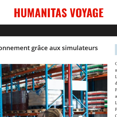
HUMANITAS VOYAGE
ionnement grâce aux simulateurs
C
P
a
L